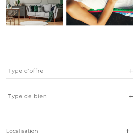
Type
d'offre
Type d'offre
Type
de
Type de bien
bien