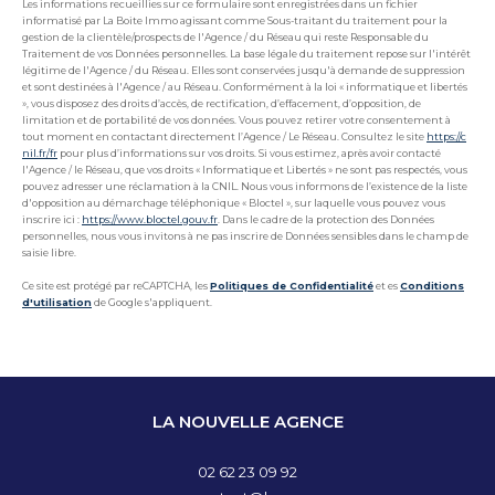
Les informations recueillies sur ce formulaire sont enregistrées dans un fichier
informatisé par La Boite Immo agissant comme Sous-traitant du traitement pour la
gestion de la clientèle/prospects de l'Agence / du Réseau qui reste Responsable du
Traitement de vos Données personnelles. La base légale du traitement repose sur l'intérêt
légitime de l'Agence / du Réseau. Elles sont conservées jusqu'à demande de suppression
et sont destinées à l'Agence / au Réseau. Conformément à la loi « informatique et libertés
», vous disposez des droits d’accès, de rectification, d’effacement, d’opposition, de
limitation et de portabilité de vos données. Vous pouvez retirer votre consentement à
tout moment en contactant directement l’Agence / Le Réseau. Consultez le site
https://c
nil.fr/fr
pour plus d’informations sur vos droits. Si vous estimez, après avoir contacté
l'Agence / le Réseau, que vos droits « Informatique et Libertés » ne sont pas respectés, vous
pouvez adresser une réclamation à la CNIL. Nous vous informons de l’existence de la liste
d'opposition au démarchage téléphonique « Bloctel », sur laquelle vous pouvez vous
inscrire ici :
https://www.bloctel.gouv.fr
. Dans le cadre de la protection des Données
personnelles, nous vous invitons à ne pas inscrire de Données sensibles dans le champ de
saisie libre.
Ce site est protégé par reCAPTCHA, les
Politiques de Confidentialité
et es
Conditions
d'utilisation
de Google s'appliquent.
LA NOUVELLE AGENCE
02 62 23 09 92