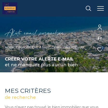
A
l
e
t
e
e
m
a
i
p
e
s
o
n
a
i
é
e
Fr
AGENCE IMMOBILIÈRE À SAINT-DENIS
ALERTE MAIL
0
CRÉER VOTRE ALERTE E-MAIL
et ne manquez plus aucun bien
MES CRITÈRES
de recherche
Vous n'avez pas trouvé le bien immobilier que vous