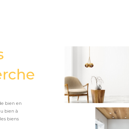
s
erche
de bien en
ou bien à
les biens