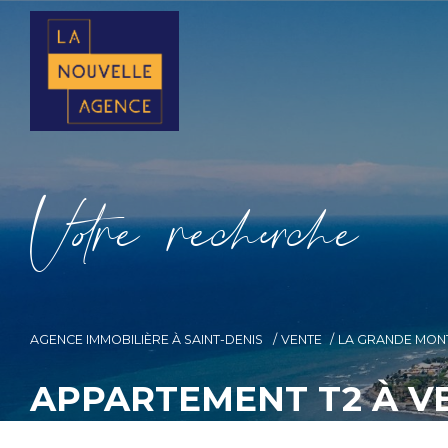
V
o
r
e
r
e
c
e
c
e
AGENCE IMMOBILIÈRE À SAINT-DENIS
VENTE
LA GRANDE MON
APPARTEMENT T2 À V