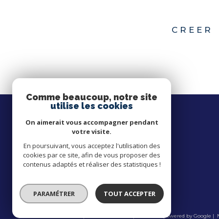
CREER 
Comme beaucoup, notre site
utilise les cookies
On aimerait vous accompagner pendant
votre visite.
LA NOUVELLE AGENCE
En poursuivant, vous acceptez l'utilisation des
cookies par ce site, afin de vous proposer des
02 62 23 09 92
contenus adaptés et réaliser des statistiques !
contact@lna.re
149 Rue Jules Auber
97400
Saint-Denis
PARAMÉTRER
TOUT ACCEPTER
© 2026 | Tous droits réservés | Traduction powered by Google |