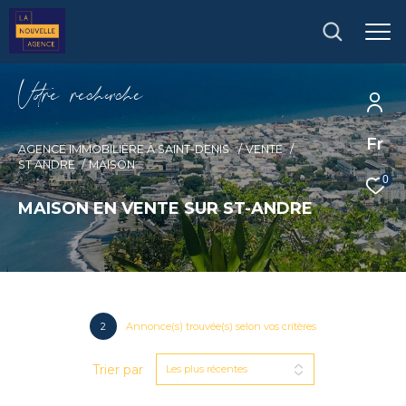
V
o
r
e
r
e
c
e
c
e
Fr
AGENCE IMMOBILIÈRE À SAINT-DENIS
VENTE
ST ANDRE
MAISON
0
MAISON EN VENTE SUR ST-ANDRE
2
Annonce(s) trouvée(s) selon vos critères
Trier par
Les plus récentes