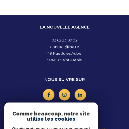
LA NOUVELLE AGENCE
02 62 23 09 92
contact@lna.re
149 Rue Jules Auber
97400
Saint-Denis
NOUS SUIVRE SUR
Comme beaucoup, notre site
utilise les cookies
ADHÉRENTS
On aimerait vous accompagner pendant